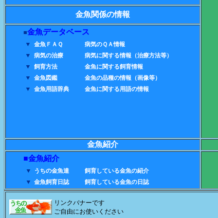
金魚関係の情報
金魚データベース
■
▼
金魚ＦＡＱ
病気のＱＡ情報
▼
病気の治療
病気に関する情報（治療方法等）
▼
飼育方法
金魚に関する飼育情報
▼
金魚図鑑
金魚の品種の情報（画像等）
▼
金魚用語辞典
金魚に関する用語の情報
金魚紹介
■金魚紹介
■
▼
うちの金魚達
飼育している金魚の紹介
▼
金魚飼育日誌
飼育している金魚の日誌
リンクバナーです
ご自由にお使いください