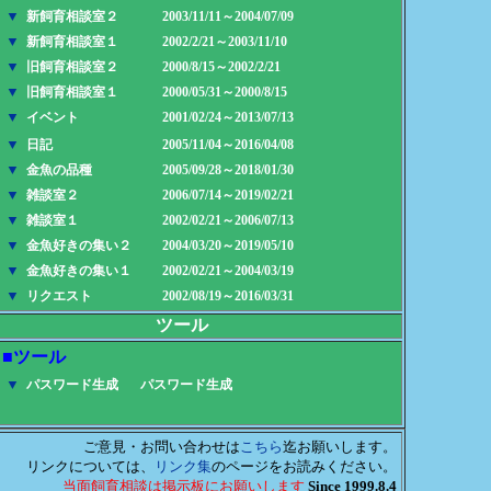
▼
新飼育相談室２
2003/11/11～2004/07/09
▼
新飼育相談室１
2002/2/21～2003/11/10
▼
旧飼育相談室２
2000/8/15～2002/2/21
▼
旧飼育相談室１
2000/05/31～2000/8/15
▼
イベント
2001/02/24～2013/07/13
▼
日記
2005/11/04～2016/04/08
▼
金魚の品種
2005/09/28～2018/01/30
▼
雑談室２
2006/07/14～2019/02/21
▼
雑談室１
2002/02/21～2006/07/13
▼
金魚好きの集い２
2004/03/20～2019/05/10
▼
金魚好きの集い１
2002/02/21～2004/03/19
▼
リクエスト
2002/08/19～2016/03/31
ツール
ツール
▼
パスワード生成
パスワード生成
ご意見・お問い合わせは
こちら
迄お願いします。
リンクについては、
リンク集
のページをお読みください。
当面飼育相談は掲示板にお願いします
Since 1999.8.4