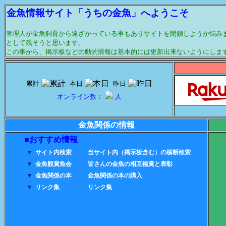
金魚情報サイト「うちの金魚」へようこそ
管理人が金魚飼育から遠ざかっている事もありサイトを閉鎖しようか悩み
として残そうと思います。
この事から、掲示板などの動的情報は基本的には更新出来ないようにしま
累計
本日
昨日
オンライン数：
人
金魚関係の情報
■おすすめ情報
■
▼
サイト内検索
当サイト内（掲示板含む）の横断検索
▼
金魚観賞魚会
皆さんの金魚の相互鑑賞と表彰
▼
金魚関係の本
金魚関係の本の購入
▼
リンク集
リンク集